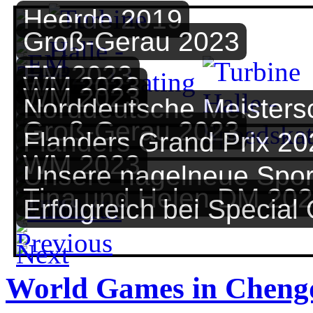
Heerde 2019
Groß-Gerau 2023
EM 2023
WM 2023
WM 2023
Norddeutsche Meisters
Groß-Gerau 2023
Flanders Grand Prix 20
WM 2023
Unsere nagelneue Spor
Tina und Helen DM 20
Erfolgreich bei Special
World Games in Cheng