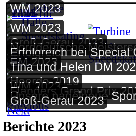
WM 2023
WM 2023
Groß-Gerau 2023
Norddeutsche Meisters
Erfolgreich bei Special
EM 2023
Tina und Helen DM 20
Heerde 2019
WM 2023
Flanders Grand Prix 20
Unsere nagelneue Spor
Groß-Gerau 2023
Berichte 2023