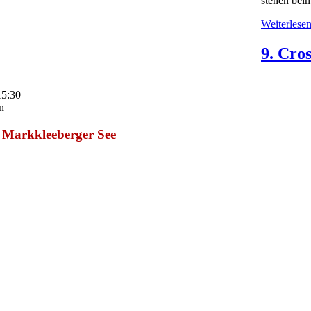
stehen bei
Weiterlesen 
9. Cro
15:30
n
 Markkleeberger See