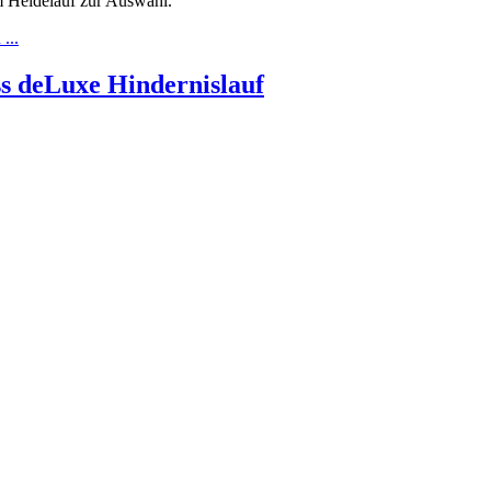
m Heidelauf zur Auswahl.
...
ss deLuxe Hindernislauf