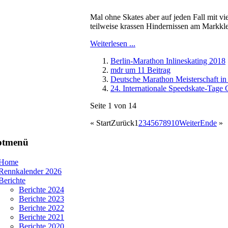
Mal ohne Skates aber auf jeden Fall mit 
teilweise krassen Hindernissen am Markkle
Weiterlesen ...
Berlin-Marathon Inlineskating 2018
mdr um 11 Beitrag
Deutsche Marathon Meisterschaft in 
24. Internationale Speedskate-Tage
Seite 1 von 14
«
Start
Zurück
1
2
3
4
5
6
7
8
9
10
Weiter
Ende
»
ptmenü
Home
Rennkalender 2026
Berichte
Berichte 2024
Berichte 2023
Berichte 2022
Berichte 2021
Berichte 2020