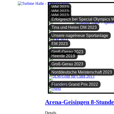
WM 2023
WM 2023
WM 2023
Erfolgreich bei Special Olympics 
Tina und Helen DM 2023
Unsere nagelneue Sportanlage
EM 2023
Groß-Gerau 2023
Heerde 2019
Groß-Gerau 2023
Norddeutsche Meisterschaft 2023
Flanders Grand Prix 2022
Arena-Geisingen 8-Stunden
Details