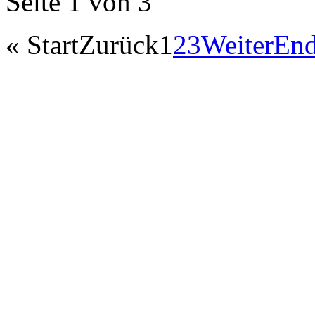
Seite 1 von 3
«
Start
Zurück
1
2
3
Weiter
En