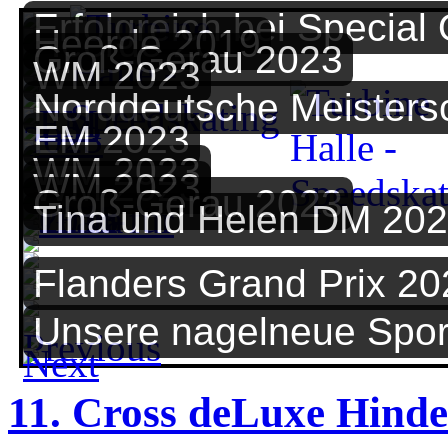
Erfolgreich bei Special
Heerde 2019
Groß-Gerau 2023
WM 2023
Norddeutsche Meisters
EM 2023
WM 2023
WM 2023
Groß-Gerau 2023
Tina und Helen DM 20
Flanders Grand Prix 20
Unsere nagelneue Spor
11. Cross deLuxe Hinde