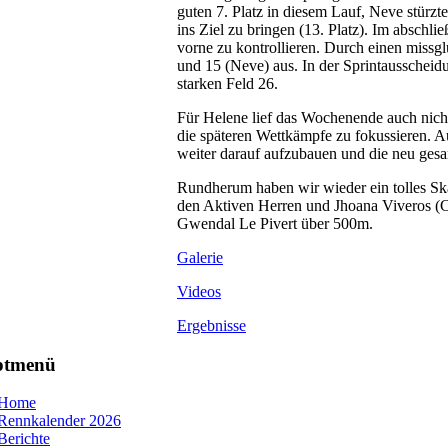
guten 7. Platz in diesem Lauf, Neve stürzt
ins Ziel zu bringen (13. Platz). Im abschl
vorne zu kontrollieren. Durch einen missg
und 15 (Neve) aus. In der Sprintausscheid
starken Feld 26.
Für Helene lief das Wochenende auch nicht
die späteren Wettkämpfe zu fokussieren. A
weiter darauf aufzubauen und die neu ge
Rundherum haben wir wieder ein tolles Ska
den Aktiven Herren und Jhoana Viveros (
Gwendal Le Pivert über 500m.
Galerie
Videos
Ergebnisse
ptmenü
Home
Rennkalender 2026
Berichte