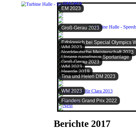
EM 2023
Groß-Gerau 2023
Erfolgreich bei Special Olympics 
WM 2023
Norddeutsche Meisterschaft 2023
Unsere nagelneue Sportanlage
Groß-Gerau 2023
WM 2023
Heerde 2019
Tina und Helen DM 2023
WM 2023
Flanders Grand Prix 2022
Berichte 2017