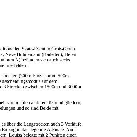
aditionellen Skate-Event in Groß-Gerau
nik, Neve Bühnemann (Kadetten), Helen
unioren A) befanden sich auch sechs
lnehmerfeldern.
ntstrecken (300m Einzelsprint, 500m
 Ausscheidungsmodus auf dem
fte 3 Strecken zwischen 1500m und 3000m
meinsam mit den anderen Teammitgliedern,
gelungen und so sind Beide mit
b es über die Langstrecken auch 3 Vorläufe.
 Einzug in das begehrte A-Finale. Auch
hern. Louisa belegte mit 2 Punkten einen