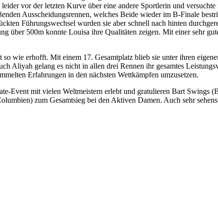
e leider vor der letzten Kurve über eine andere Sportlerin und versucht
ießenden Ausscheidungsrennen, welches Beide wieder im B-Finale bestri
lückten Führungswechsel wurden sie aber schnell nach hinten durchgere
ung über 500m konnte Louisa ihre Qualitäten zeigen. Mit einer sehr gut
 so wie erhofft. Mit einem 17. Gesamtplatz blieb sie unter ihren eigen
uch Aliyah gelang es nicht in allen drei Rennen ihr gesamtes Leistung
sammelten Erfahrungen in den nächsten Wettkämpfen umzusetzen.
te-Event mit vielen Weltmeistern erlebt und gratulieren Bart Swings (
Columbien) zum Gesamtsieg bei den Aktiven Damen. Auch sehr sehensw