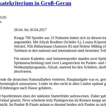
skatekriterium in Groß-Gerau
15:05
n
28.04. bis 30.04.2017
Knapp 700 Sportler aus 33 Nationen hatten sich zu diesem tr
angemeldet. Mit Aliyah Reußner (Schüler A), Louisa Köper
Stöckel, Nils Bühnemann (Junioren B) und Helene Milling (J
Turbinen in den national und international stark besetzten Tei
Für unsere Kadetten- und Juniorensportler standen zwei Spri
Sprintausscheidung) und zwei Langstrecken im Punkte- und
Wettkampfprogramm. Aliyah, startend bei den Schülern, dur
absolvieren.
nde die deutschen Nationalfarben vertreten. Hauptaufgabe war es, ge
bestmöglich umzusetzen. Leider ist dies nicht in allen Läufen optimal 
n Erfahrungen nach Hause gefahren.
Sportlerinnen eines der stärksten Starterfelder aufzuweisen. Daher ga
orlauf gesetzt. Neve scheiterte trotz Punktgewinn im Rennen knapp am
 nicht. Im Punkte B-Finale gelang es diesmal beiden sich Punkte zu sic