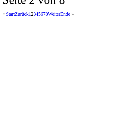
«
Start
Zurück
1
2
3
4
5
6
7
8
Weiter
Ende
»