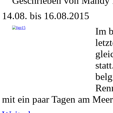
Geschrieben von Mandy
14.08. bis 16.08.2015
Im b
letz
glei
stat
belg
Ren
mit ein paar Tagen am Meer