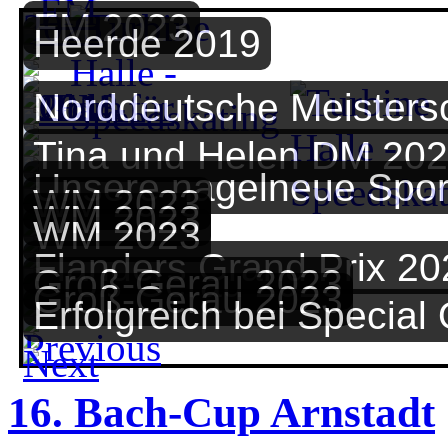
EM 2023
Heerde 2019
Norddeutsche Meisters
Tina und Helen DM 20
Unsere nagelneue Spor
WM 2023
WM 2023
WM 2023
Flanders Grand Prix 20
Groß-Gerau 2023
Groß-Gerau 2023
Erfolgreich bei Special
16. Bach-Cup Arnstadt