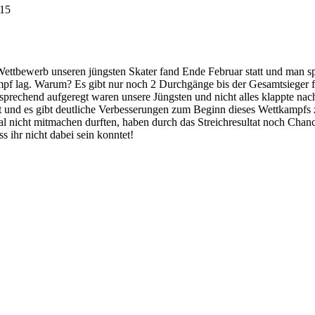
:15
Wettbewerb unseren jüngsten Skater fand Ende Februar statt und man s
pf lag. Warum? Es gibt nur noch 2 Durchgänge bis der Gesamtsieger fe
prechend aufgeregt waren unsere Jüngsten und nicht alles klappte nach
 und es gibt deutliche Verbesserungen zum Beginn dieses Wettkampfs 
al nicht mitmachen durften, haben durch das Streichresultat noch Chanc
s ihr nicht dabei sein konntet!