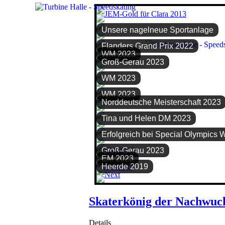
Unsere nagelneue Sportanlage
Flanders Grand Prix 2022
WM 2023
Groß-Gerau 2023
WM 2023
WM 2023
Norddeutsche Meisterschaft 2023
Tina und Helen DM 2023
Erfolgreich bei Special Olympics 
Groß-Gerau 2023
EM 2023
Heerde 2019
Skaterkönig der Nachwuch
Details