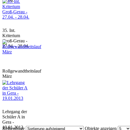
14.04.
35. Int.
Kriterium
Groß-Gerau -
27.04. - 28.04.
Rollgewandtheitslauf
März
Lehrgang der
Schüler A in
Gera -
19.01.2013
Reihenfolge
Objekte anzeigen